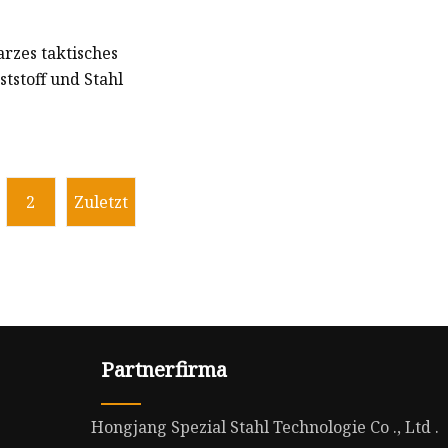
rzes taktisches
ststoff und Stahl
2
Zuletzt
Partnerfirma
Hongjang Spezial Stahl Technologie Co ., Ltd .