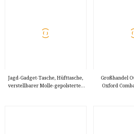
Taktische Anzüge
Taktisches Zubehör
Taktischer Gürtel
Taktische Taschenlampe
Taktisches Visier
Gewehrriemen
Taktische Handschuhe
Jagd-Gadget-Tasche, Hüfttasche,
Großhandel Ou
verstellbarer Molle-gepolsterter
Oxford Comba
Patrouillengürtel, taktischer
Universal Gu
Einsatzgürtel mit Holster