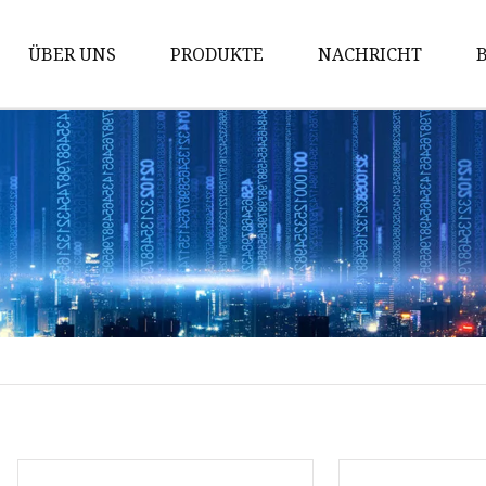
ÜBER UNS
PRODUKTE
NACHRICHT
Taktische Tasche
Taktischer Rucksack
Waffentasche
Taktische Oberschenkeltasche
Taktisches Holster
Taillenholster
Legging-Holster
Militärbekleidung
Taktische Weste