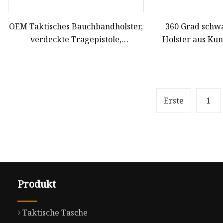
OEM Taktisches Bauchbandholster,
360 Grad schwa
verdeckte Tragepistole,
Holster aus Kun
universelles, verstellbares,
elastisches Pistolenholster
Erste
1
Produkt
Taktische Tasche