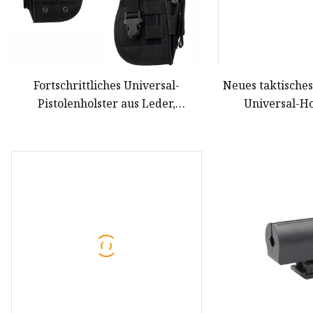
Fortschrittliches Universal-
Neues taktisches,
Pistolenholster aus Leder,
Universal-Ho
taktisches Taillenholster
Taillengür
rechtshändiges
Hol